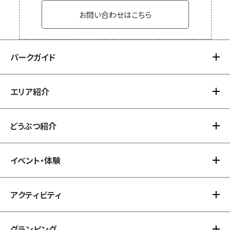
お問い合わせはこちら
パークガイド
エリア紹介
パークガイド TOP
アクセス
どうぶつ紹介
エリア紹介 TOP
注意事項
ノースサファリアドベンチャー(休止中）
イベント・体験
どうぶつ紹介 TOP
BBQゾーン
カテゴリーなし
アクティビティ
イベント・体験 TOP
タイムスケジュール
グランピング