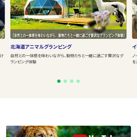
イベント・体験
ア
グ
ノースサファリサッポロでしか味わうことのできないプレミアムな体験
さ
をご用意しております。
す