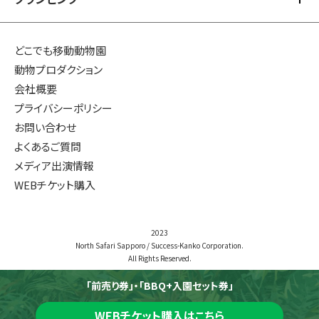
アクティビティ TOP
イベント
夏のアクティビティ
プレミアム体験
グランピング TOP
どこでも移動動物園
冬のアクティビティ
動物プロダクション
無料体験
北海道アニマルグランピング
会社概要
プライバシーポリシー
エサあげ体験
冬のアニマルグランピング
お問い合わせ
よくあるご質問
メディア出演情報
WEBチケット購入
2023
North Safari Sapporo / Success-Kanko Corporation.
All Rights Reserved.
「前売り券」・「BBQ+入園セット券」
WEBチケット購入はこちら