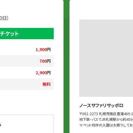
0日）
チケット
1,900
円
700
円
2,900
円
無料
ノースサファリサッポロ
〒061-2273 札幌市南区豊滝469-
地下鉄・バスでJR札幌駅から約45
ら
※ペット同伴の入園はお断りしてお