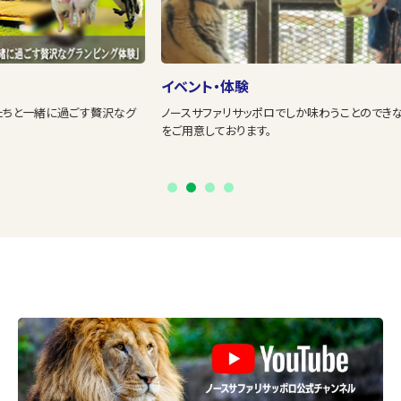
イベント・体験
ア
グ
ノースサファリサッポロでしか味わうことのできないプレミアムな体験
さ
をご用意しております。
す