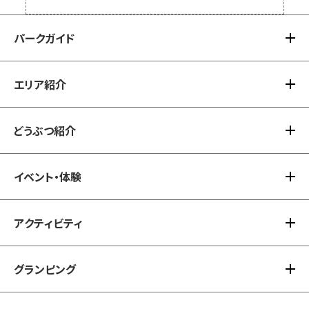
パークガイド
エリア紹介
パークガイド TOP
アクセス
どうぶつ紹介
エリア紹介 TOP
注意事項
ノースサファリアドベンチャー(休止中）
イベント・体験
どうぶつ紹介 TOP
BBQゾーン
カテゴリーなし
アクティビティ
イベント・体験 TOP
タイムスケジュール
グランピング
アクティビティ TOP
イベント
夏のアクティビティ