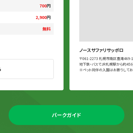
700
円
2,900
円
無料
ノースサファリサッポロ
〒061-2273 札幌市南区豊滝469-
地下鉄・バスでJR札幌駅から約45
ら
※ペット同伴の入園はお断りしてお
パークガイド