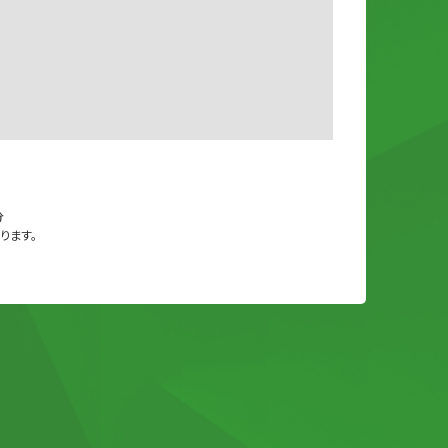
1
分
ります。