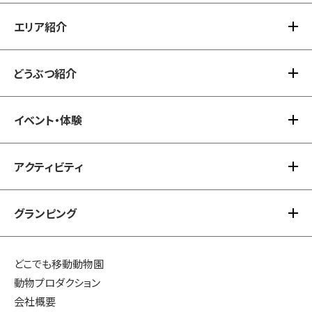
エリア紹介
パークガイド TOP
アクセス
どうぶつ紹介
エリア紹介 TOP
注意事項
ノースサファリアドベンチャー(休止中）
イベント・体験
どうぶつ紹介 TOP
BBQゾーン
カテゴリーなし
アクティビティ
イベント・体験 TOP
タイムスケジュール
グランピング
アクティビティ TOP
イベント
夏のアクティビティ
プレミアム体験
グランピング TOP
どこでも移動動物園
冬のアクティビティ
動物プロダクション
無料体験
北海道アニマルグランピング
会社概要