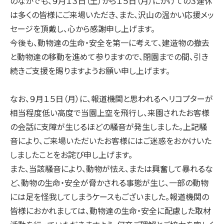
のなかでも、９月１３日（土）から１５日（月）にかけての３連休
は多くの皆様にご来場いただき、また、沢山の温かい応援メッ
セージを頂戴し、心から感謝申し上げます。
今後も、動物達の生命・安全を第一に考えて、建造物の撤去
と動物達の移動を進めて参りますので、閉園までの間、引き
続きご支援を賜りますようお願い申し上げます。
なお、９月１５日（月）に、報道機関と思われるヘリコプターが
相当程度低い高度で当園上空を飛行し、来園されたお客様
の会話に支障が生じるほどの騒音が発生しました。上記騒
音により、ご来場いただいたお客様にはご迷惑をおかけいた
しましたことをお詫び申し上げます。
また、当該騒音により、動物が怯え、または興奮して暴れるな
ど、動物の生命・安全が脅かされる事態が生じ、一部の動物
には足を怪我してしまうケースもございました。報道機関の
皆様におかれましては、動物達の生命・安全に配慮した取材